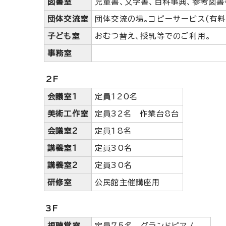
図書室
児童書、文学書、百科事典、参考図書
団体交流室
団体交流の場。コピーサービス(有料
子ども室
おむつ替え、授乳等でのご利用。
事務室
2F
会議室1
定員120名
美術工作室
定員32名 作業台8台
会議室2
定員18名
講義室1
定員30名
講義室2
定員30名
研修室
公民館主催講座用
3F
視聴覚室
定員75名 グランドピアノ