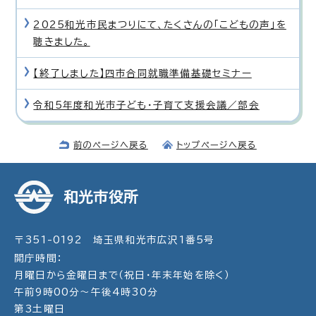
2025和光市民まつりにて、たくさんの「こどもの声」を
聴きました。
【終了しました】四市合同就職準備基礎セミナー
令和5年度和光市子ども・子育て支援会議／部会
前のページへ戻る
トップページへ戻る
和光市役所
〒351-0192 埼玉県和光市広沢1番5号
開庁時間：
月曜日から金曜日まで（祝日・年末年始を除く）
午前9時00分～午後4時30分
第3土曜日