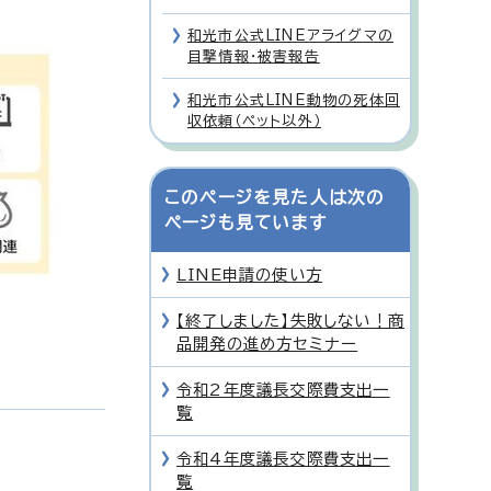
和光市公式LINEアライグマの
目撃情報・被害報告
和光市公式LINE動物の死体回
収依頼（ペット以外）
このページを見た人は次の
ページも見ています
LINE申請の使い方
【終了しました】失敗しない！商
品開発の進め方セミナー
令和2年度議長交際費支出一
覧
令和4年度議長交際費支出一
覧