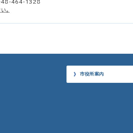
48-464-1328
い。
市役所案内