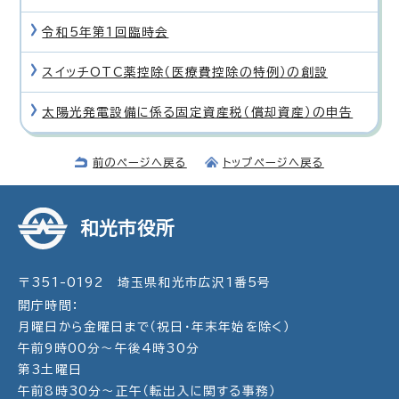
令和5年第1回臨時会
スイッチOTC薬控除（医療費控除の特例）の創設
太陽光発電設備に係る固定資産税（償却資産）の申告
前のページへ戻る
トップページへ戻る
和光市役所
〒351-0192 埼玉県和光市広沢1番5号
開庁時間：
月曜日から金曜日まで（祝日・年末年始を除く）
午前9時00分～午後4時30分
第3土曜日
午前8時30分～正午（転出入に関する事務）