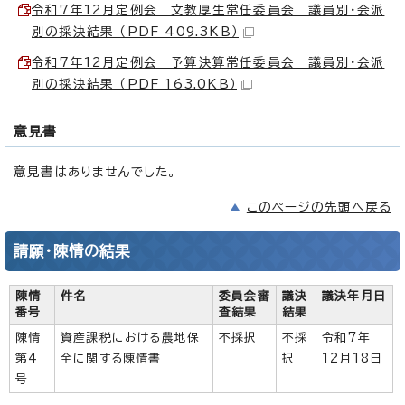
令和7年12月定例会 文教厚生常任委員会 議員別・会派
別の採決結果 （PDF 409.3KB）
令和7年12月定例会 予算決算常任委員会 議員別・会派
別の採決結果 （PDF 163.0KB）
意見書
意見書はありませんでした。
このページの先頭へ戻る
請願・陳情の結果
陳情
件名
委員会審
議決
議決年月日
番号
査結果
結果
陳情
資産課税における農地保
不採択
不採
令和7年
第4
全に関する陳情書
択
12月18日
号