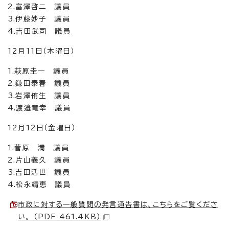
2.富澤啓二 議員
3.伊藤妙子 議員
4.吉田武司 議員
12月11日（木曜日）
1.萩原圭一 議員
2.鎌田泰春 議員
3.岩澤侑生 議員
4.渡邉竜幸 議員
12月12日（金曜日）
1.菅原 満 議員
2.片山義久 議員
3.吉田活世 議員
4.松永靖恵 議員
市政に対する一般質問の発言通告書は、こちらをご覧くださ
い。 （PDF 461.4KB）