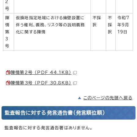
2
号
陳
仮換地指定地域における擁壁設置に
不採
不
令和7
情
伴う権利、義務、リスク等の説明義務
択
採
年9月
第
化に関する陳情
択
19日
3
号
陳情第2号 （PDF 44.1KB）
陳情第3号 （PDF 30.8KB）
このページの先頭へ戻る
監査報告に対する発言通告書(発言順位順)
監査報告に対する発言通告署はありません。