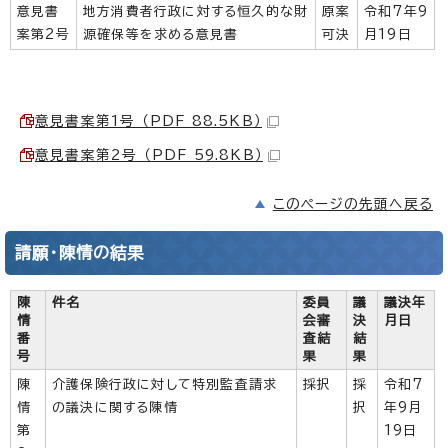
意見書
地方消費者行政に対する恒久的な財
原案
令和7年9
案第2号
源確保等を求める意見書
可決
月19日
意見書案第1号 （PDF 88.5KB）
意見書案第2号 （PDF 59.8KB）
このページの先頭へ戻る
請願・陳情の結果
陳
件名
委員
議
議決年
情
会審
決
月日
番
査結
結
号
果
果
陳
介護保険行政に対して特別監査請求
採択
採
令和7
情
の議決に関する陳情
択
年9月
第
19日