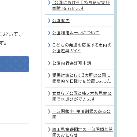
「公園における手持ち花火実証
実験」を行います
公園案内
公園利用ルールについて
において、
す。
こどもの発達を応援する市内の
公園遊具ガイド
公園内行為許可申請
猛暑対策として3カ所の公園に
簡易的な日除けを設置しました
せせらぎ公園と柿ノ木坂児童公
園で水遊びができます
一時閉鎖中・使用制限のある公
園
練田児童遊園地の一部閉鎖と閉
園のお知らせ