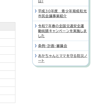
日）
平成30年度 青少年育成和光
市民会議事業紹介
令和7年春の全国交通安全運
動街頭キャンペーンを実施しま
した
条例・計画・審議会
あかちゃんとママを守る防災ノ
ート