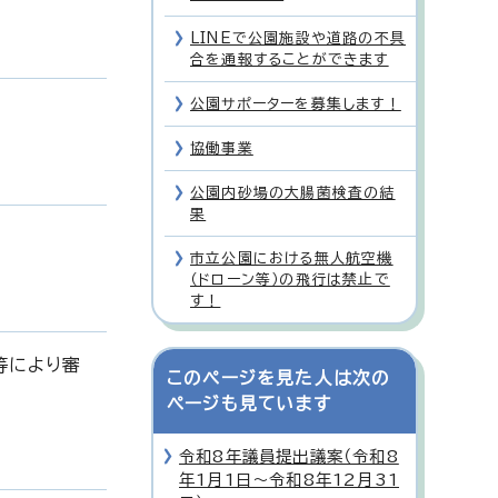
LINEで公園施設や道路の不具
合を通報することができます
公園サポーターを募集します！
協働事業
公園内砂場の大腸菌検査の結
果
市立公園における無人航空機
（ドローン等）の飛行は禁止で
す！
等により審
このページを見た人は次の
ページも見ています
令和8年議員提出議案（令和8
年1月1日〜令和8年12月31