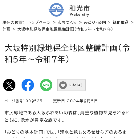
現在の位置：
トップページ
>
まちづくり
>
みどり・公園
>
緑化推進
>
計画
> 大坂特別緑地保全地区整備計画（令和5年～令和7年）
大坂特別緑地保全地区整備計画（令
和5年～令和7年）
いいね！
更新日 2024年9月5日
ページ番号1009525
市民緑地である大坂ふれあいの森は、貴重な植物が見られると
ともに、湧水が豊富な森です。
「みどりの基本計画」では、「湧水と親しめるせせらぎのあるま