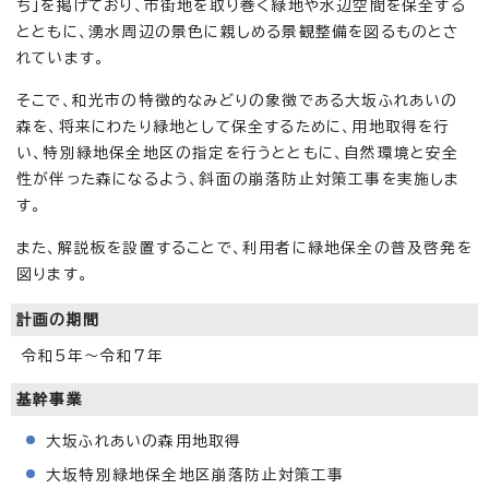
ち」を掲げており、市街地を取り巻く緑地や水辺空間を保全する
とともに、湧水周辺の景色に親しめる景観整備を図るものとさ
れています。
そこで、和光市の特徴的なみどりの象徴である大坂ふれあいの
森を、将来にわたり緑地として保全するために、用地取得を行
い、特別緑地保全地区の指定を行うとともに、自然環境と安全
性が伴った森になるよう、斜面の崩落防止対策工事を実施しま
す。
また、解説板を設置することで、利用者に緑地保全の普及啓発を
図ります。
計画の期間
令和5年～令和7年
基幹事業
大坂ふれあいの森用地取得
大坂特別緑地保全地区崩落防止対策工事