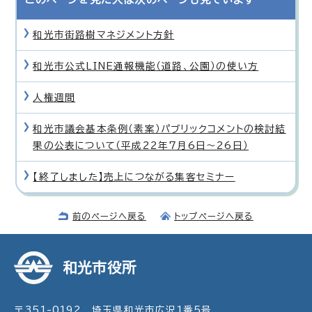
和光市街路樹マネジメント方針
和光市公式LINE通報機能（道路、公園）の使い方
人権週間
和光市議会基本条例（素案）パブリックコメントの検討結
果の公表について（平成22年7月6日〜26日）
【終了しました】売上につながる集客セミナー
前のページへ戻る
トップページへ戻る
和光市役所
〒351-0192 埼玉県和光市広沢1番5号