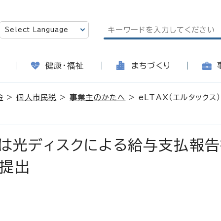
健康・福祉
まちづくり
金
>
個人市民税
>
事業主のかたへ
> eLTAX（エルタック
または光ディスクによる給与支払報
提出