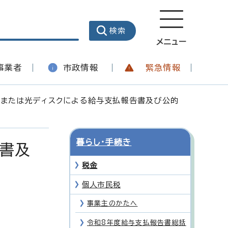
メニュー
事業者
市政情報
緊急情報
ス）または光ディスクによる給与支払報告書及び公的
暮らし・手続き
告書及
税金
個人市民税
事業主のかたへ
令和8年度給与支払報告書総括