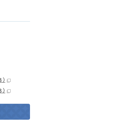
B）
B）