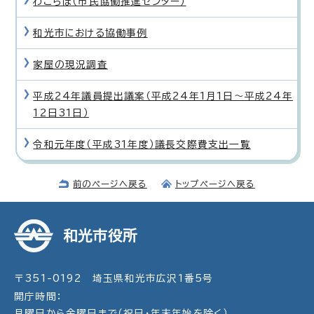
わこらぼ（市民協働推進センター）
和光市における協働事例
家屋の現況調査
平成24年議員提出議案（平成24年1月1日〜平成24年
12日31日）
令和元年度（平成31年度）議長交際費支出一覧
前のページへ戻る
トップページへ戻る
和光市役所
〒351-0192 埼玉県和光市広沢1番5号
開庁時間：
月曜日から金曜日まで（祝日・年末年始を除く）