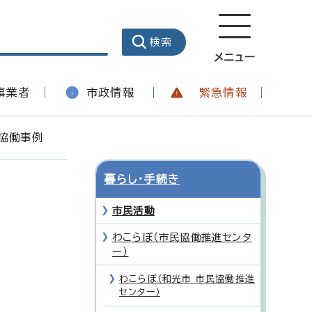
メニュー
事業者
市政情報
緊急情報
協働事例
暮らし・手続き
市民活動
わこらぼ（市民協働推進センタ
ー）
わこらぼ（和光市 市民協働推進
センター）