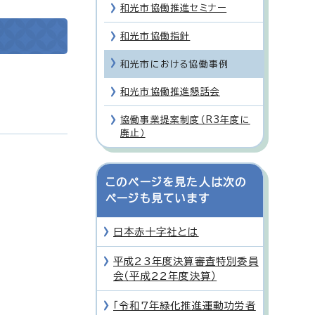
和光市協働推進セミナー
和光市協働指針
和光市における協働事例
和光市協働推進懇話会
協働事業提案制度（R3年度に
廃止）
このページを見た人は次の
ページも見ています
日本赤十字社とは
平成23年度決算審査特別委員
会（平成22年度決算）
「令和7年緑化推進運動功労者