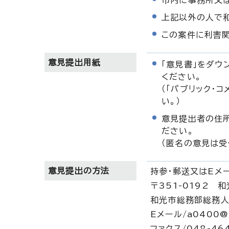
市内に事務所又
上記以外の人で
この案件に利害
意見提出用紙
「意見書」をダウ
ください。
（「パブリック・
い。）
意見提出者の住所
ださい。
（匿名の意見は受
意見提出の方法
持参・郵送又はEメ
〒351-0192 和
和光市総務部総務人
Eメール/a0400@ci
ファクス/048-46