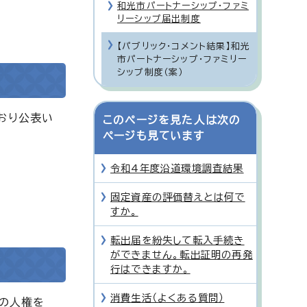
和光市パートナーシップ・ファミ
リーシップ届出制度
【パブリック・コメント結果】和光
市パートナーシップ・ファミリー
シップ制度（案）
とおり公表い
このページを見た人は次の
ページも見ています
令和4年度沿道環境調査結果
固定資産の評価替えとは何で
すか。
転出届を紛失して転入手続き
ができません。転出証明の再発
行はできますか。
消費生活（よくある質問）
の人権を