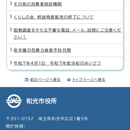
その他の消費者相談機関
くらしの会 斡旋物資販売の終了について
国勢調査をかたる不審な電話、メール、訪問にご注意くだ
さい！
若年層の性暴力被害予防月間
令和7年4月1日 令和7年度当初のあいさつ
前のページへ戻る
トップページへ戻る
和光市役所
〒351-0192 埼玉県和光市広沢1番5号
開庁時間：