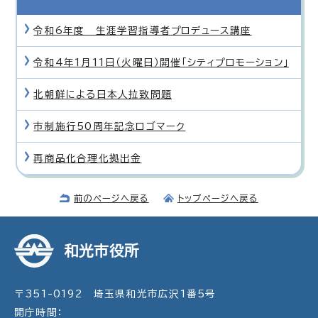
令和6年度 生涯学習指導者プロデュース講座
令和4年1月11日（火曜日）開催「シティプロモーション」
北朝鮮による日本人拉致問題
市制施行50周年記念ロゴマーク
再商品化合理化拠出金
前のページへ戻る
トップページへ戻る
和光市役所
〒351-0192 埼玉県和光市広沢1番5号
開庁時間：