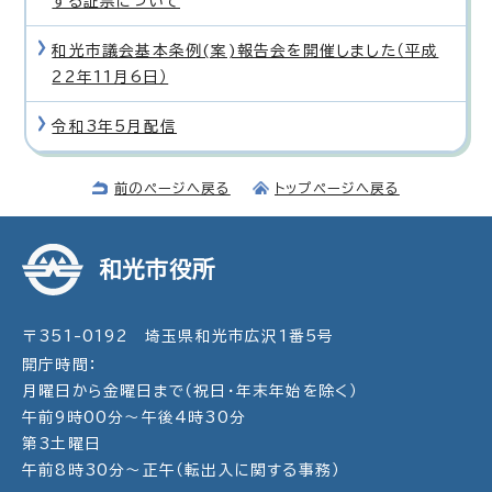
する証票について
和光市議会基本条例(案)報告会を開催しました（平成
22年11月6日）
令和3年5月配信
前のページへ戻る
トップページへ戻る
和光市役所
〒351-0192 埼玉県和光市広沢1番5号
開庁時間：
月曜日から金曜日まで（祝日・年末年始を除く）
午前9時00分～午後4時30分
第3土曜日
午前8時30分～正午（転出入に関する事務）