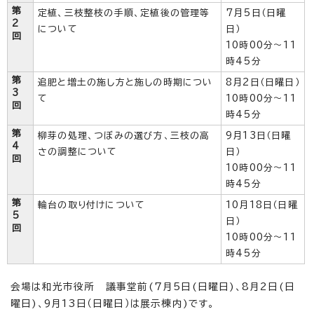
第
定植、三枝整枝の手順、定植後の管理等
7月5日（日曜
2
について
日）
回
10時00分～11
時45分
第
追肥と増土の施し方と施しの時期につい
8月2日（日曜日）
3
て
10時00分～11
回
時45分
第
柳芽の処理、つぼみの選び方、三枝の高
9月13日（日曜
4
さの調整について
日）
回
10時00分～11
時45分
第
輪台の取り付けについて
10月18日（日曜
5
日）
回
10時00分～11
時45分
会場は和光市役所 議事堂前(7月5日(日曜日)、8月2日(日
曜日)、9月13日（日曜日）は展示棟内)です。