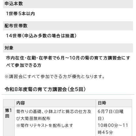
申込本数
1世帯5本以内
配布世帯数
14世帯（申込み多数の場合は抽選）
対象
市内在住・在勤・在学者で6月～10月の菊の育て方講習会にす
べて参加できる方
※講習会にすべて参加できる方が優先となります。
令和8年度菊の育て方講習会（全5回）
内容
日時
第1
菊作りの基礎、小鉢上げと摘芯の仕方及
6月7日（日曜
回
び大菊苗無料配布
日）
※菊作りテキストを配布します
10時00分～11
時45分