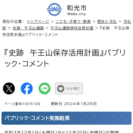
現在の位置：
トップページ
>
こども・子育て・教育
>
歴史と文化
>
文化
財
>
史跡 午王山遺跡
>
午王山遺跡保存活用計画
> 『史跡 午王山保
存活用計画』パブリック・コメント
『史跡 午王山保存活用計画』パブリ
ック・コメント
いいね！
更新日 2024年1月26日
ページ番号1005199
パブリック・コメント実施結果
令和3年12月1日（水曜日）から12月31日（金曜日）の期間、