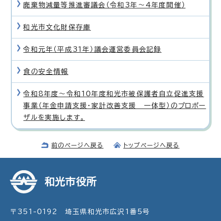
廃棄物減量等推進審議会（令和3年〜4年度開催）
和光市文化財保存庫
令和元年（平成31年）議会運営委員会記録
食の安全情報
令和8年度〜令和10年度和光市被保護者自立促進支援
事業（年金申請支援・家計改善支援 一体型）のプロポー
ザルを実施します。
前のページへ戻る
トップページへ戻る
和光市役所
〒351-0192 埼玉県和光市広沢1番5号