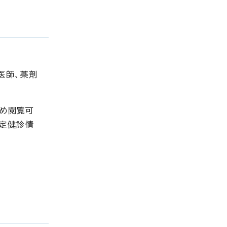
医師、薬剤
め閲覧可
特定健診情