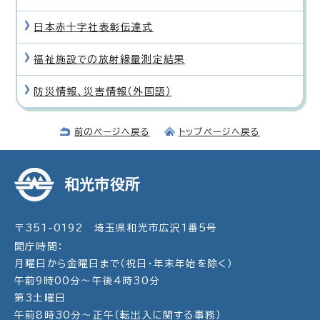
日本赤十字社表彰伝達式
福祉施設での放射線量測定結果
防災情報、災害情報（外国語）
前のページへ戻る
トップページへ戻る
和光市役所
〒351-0192 埼玉県和光市広沢1番5号
開庁時間：
月曜日から金曜日まで（祝日・年末年始を除く）
午前9時00分～午後4時30分
第3土曜日
午前8時30分～正午（転出入に関する事務）