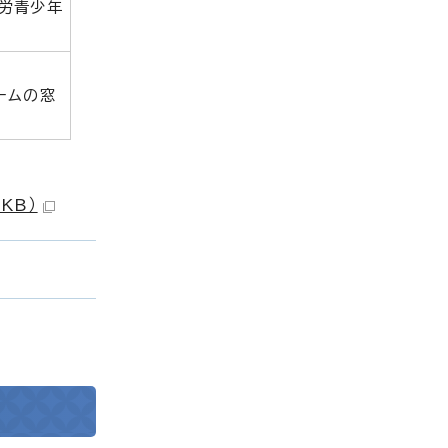
労青少年
ームの窓
KB）