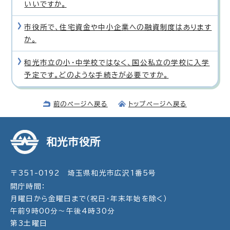
いいですか。
市役所で、住宅資金や中小企業への融資制度はあります
か。
和光市立の小・中学校ではなく、国公私立の学校に入学
予定です。どのような手続きが必要ですか。
前のページへ戻る
トップページへ戻る
和光市役所
〒351-0192 埼玉県和光市広沢1番5号
開庁時間：
月曜日から金曜日まで（祝日・年末年始を除く）
午前9時00分～午後4時30分
第3土曜日