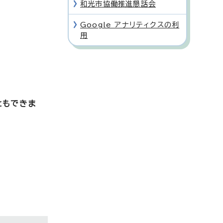
和光市協働推進懇話会
Google アナリティクスの利
用
ともできま