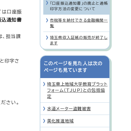
「口座振込通知書」の廃止と通帳
印字方法の変更について
ては口座振
振込通知書
市税等を納付できる金融機関一
覧
は、担当課
埼玉県収入証紙の販売が終了し
ます
」と印字さ
このページを見た人は次の
ページも見ています
埼玉東上地域大学教育プラット
フォーム（TJUP）との包括協
定
ください。
水道メーター盗難被害
美化推進地域