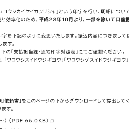
ワコウシカイケイカンリシャ」という印字を行い、明細につい
減と効率化のため、
平成28年10月より、一部を除いて口座
印字を下記のように変更いたします。振込内容につきまして
します。
下の「支払担当課・通帳印字対照表」にてご確認ください。
「ワコウシスイドウジギヨウ」「ワコウシゲスイドウジギヨウ
知依頼書」をこのページの下からダウンロードして提出して
ります。
 （PDF 66.0KB）