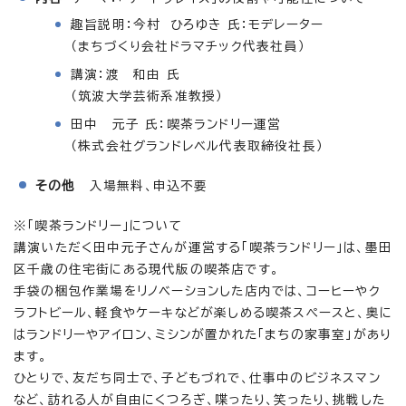
趣旨説明：今村 ひろゆき 氏：モデレーター
（まちづくり会社ドラマチック代表社員）
講演：渡 和由 氏
（筑波大学芸術系准教授）
田中 元子 氏：喫茶ランドリー運営
（株式会社グランドレベル代表取締役社長）
その他
入場無料、申込不要
※「喫茶ランドリー」について
講演いただく田中元子さんが運営する「喫茶ランドリー」は、墨田
区千歳の住宅街にある現代版の喫茶店です。
手袋の梱包作業場をリノベーションした店内では、コーヒーやク
ラフトビール、軽食やケーキなどが楽しめる喫茶スペースと、奥に
はランドリーやアイロン、ミシンが置かれた「まちの家事室」があり
ます。
ひとりで、友だち同士で、子どもづれで、仕事中のビジネスマン
など、訪れる人が自由にくつろぎ、喋ったり、笑ったり、挑戦した