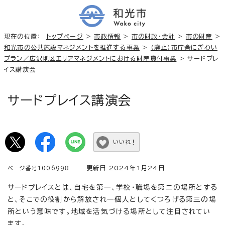
現在の位置：
トップページ
>
市政情報
>
市の財政・会計
>
市の財産
>
和光市の公共施設マネジメントを推進する事業
>
（廃止）市庁舎にぎわい
プラン／広沢地区エリアマネジメントにおける財産貸付事業
> サードプレ
イス講演会
サードプレイス講演会
いいね！
更新日 2024年1月24日
ページ番号1006998
サードプレイスとは、自宅を第一、学校・職場を第二の場所とする
と、そこでの役割から解放され一個人としてくつろげる第三の場
所という意味です。地域を活気づける場所として注目されてい
ます。