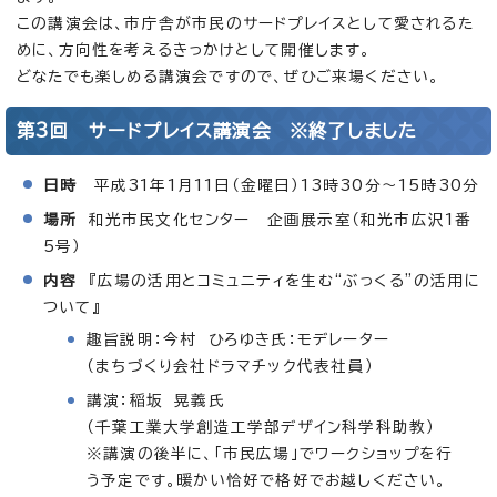
この講演会は、市庁舎が市民のサードプレイスとして愛されるた
めに、方向性を考えるきっかけとして開催します。
どなたでも楽しめる講演会ですので、ぜひご来場ください。
第3回 サードプレイス講演会 ※終了しました
日時
平成31年1月11日（金曜日）13時30分～15時30分
場所
和光市民文化センター 企画展示室（和光市広沢1番
5号）
内容
『広場の活用とコミュニティを生む“ぶっくる”の活用に
ついて』
趣旨説明：今村 ひろゆき氏：モデレーター
（まちづくり会社ドラマチック代表社員）
講演：稲坂 晃義氏
（千葉工業大学創造工学部デザイン科学科助教）
※講演の後半に、「市民広場」でワークショップを行
う予定です。暖かい恰好で格好でお越しください。