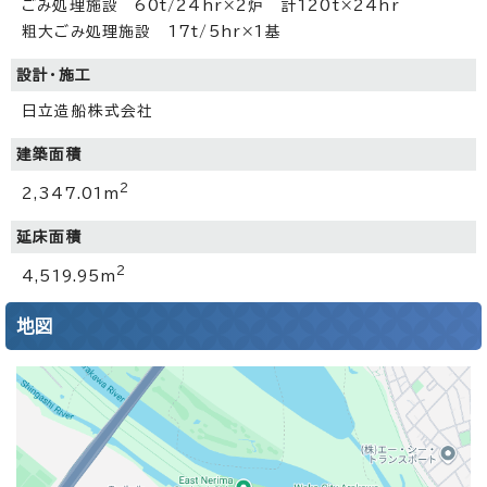
ごみ処理施設 60t/24hr×2炉 計120t×24hr
粗大ごみ処理施設 17t/5hr×1基
設計・施工
日立造船株式会社
建築面積
2
2,347.01m
延床面積
2
4,519.95m
地図