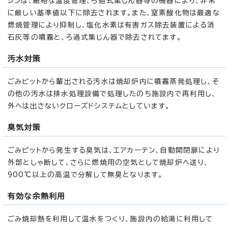
シンは、厳格な温度管理、ろ過式集じん器等の機器により、非常
に厳しい基準値以下に除去されます。また、窒素酸化物は最適な
燃焼管理により抑制し、塩化水素は有害ガス除去装置による消
石灰等の噴霧と、ろ過式集じん器で除去されてます。
汚水対策
ごみピットから輩出される汚水は焼却炉内に噴霧蒸発処理し、そ
の他の汚水は排水処理設備で処理したのち施設内で再利用し、
外へは出さないクローズドシステムとしています。
臭気対策
ごみピットから発生する臭気は、エアカーテン、自動開閉扉により
外部としゃ断して、さらに燃焼用の空気として焼却炉へ送り、
900℃以上の高温で分解して無臭となります。
有効な余熱利用
ごみ焼却熱を利用して温水をつくり、施設内の給湯に利用して