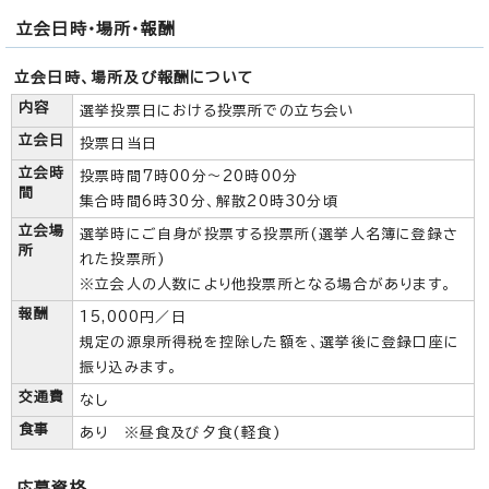
立会日時・場所・報酬
立会日時、場所及び報酬について
内容
選挙投票日における投票所での立ち会い
立会日
投票日当日
立会時
投票時間7時00分～20時00分
間
集合時間6時30分、解散20時30分頃
立会場
選挙時にご自身が投票する投票所(選挙人名簿に登録さ
所
れた投票所)
※立会人の人数により他投票所となる場合があります。
報酬
15,000円／日
規定の源泉所得税を控除した額を、選挙後に登録口座に
振り込みます。
交通費
なし
食事
あり ※昼食及び夕食(軽食)
応募資格