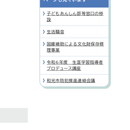
子どもあんしん部等窓口の移
設
生活騒音
国庫補助による文化財保存修
理事業
令和6年度 生涯学習指導者
プロデュース講座
和光市防犯推進連絡会議