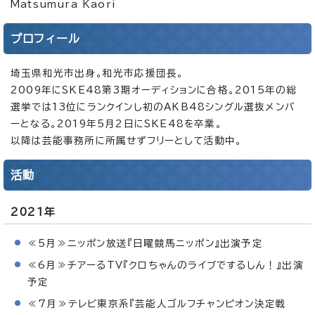
Matsumura Kaori
プロフィール
埼玉県和光市出身。和光市応援団長。
2009年にSKE48第3期オーディションに合格。2015年の総
選挙では13位にランクインし初のAKB48シングル選抜メンバ
ーとなる。2019年5月2日にSKE48を卒業。
以降は芸能事務所に所属せずフリーとして活動中。
活動
2021年
≪5月≫ニッポン放送『日曜競馬ニッポン』出演予定
≪6月≫チアーるTV『クロちゃんのライブでするしん！』出演
予定
≪7月≫テレビ東京系『芸能人ゴルフチャンピオン決定戦