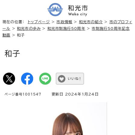
現在の位置：
トップページ
>
市政情報
>
和光市の紹介
>
市のプロフィ
ール
>
和光市の歩み
>
和光市制施行50周年
>
市制施行50周年記念
動画
> 和子
和子
いいね！
更新日 2024年1月24日
ページ番号1001547