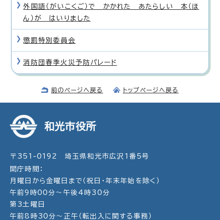
外国語（がいこくご）で かかれた あたらしい 本（ほ
ん）が はいりました
懲罰特別委員会
消防団春季火災予防パレード
前のページへ戻る
トップページへ戻る
和光市役所
〒351-0192 埼玉県和光市広沢1番5号
開庁時間：
月曜日から金曜日まで（祝日・年末年始を除く）
午前9時00分～午後4時30分
第3土曜日
午前8時30分～正午（転出入に関する事務）