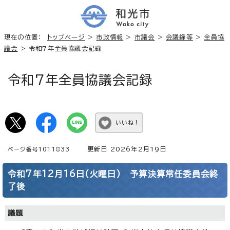
現在の位置：
トップページ
>
市政情報
>
市議会
>
会議録等
>
全員協
議会
> 令和7年全員協議会記録
令和7年全員協議会記録
いいね！
更新日 2026年2月19日
ページ番号1011833
令和7年12月16日(火曜日) 予算決算常任委員会終
了後
議題