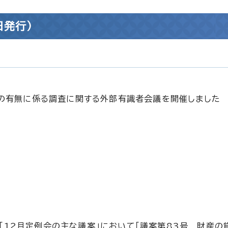
日発行）
の有無に係る調査に関する外部有識者会議を開催しました
12月定例会の主な議案」において「議案第83号 財産の