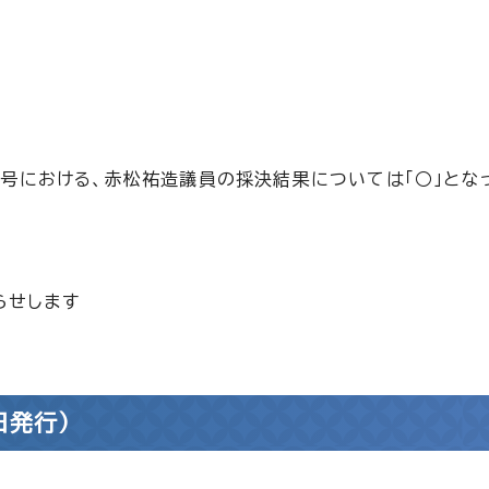
号における、赤松祐造議員の採決結果については「○」とな
らせします
日発行）