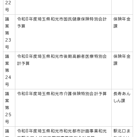
22
号
議
令和8年度埼玉県和光市国民健康保険特別会計
保険年金
案
予算
課
第
23
号
議
令和8年度埼玉県和光市後期高齢者医療特別会
保険年金
案
計予算
課
第
24
号
議
令和8年度埼玉県和光市介護保険特別会計予算
長寿あん
案
しん課
第
25
号
議
令和8年度埼玉県和光市和光都市計画事業和光
駅北口ま