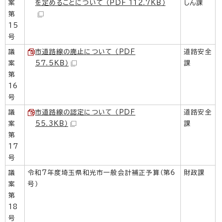
案
を定めることについて （PDF 112.7KB）
しん課
第
15
号
議
市道路線の廃止について （PDF
道路安全
案
57.5KB）
課
第
16
号
議
市道路線の認定について （PDF
道路安全
案
55.3KB）
課
第
17
号
議
令和7年度埼玉県和光市一般会計補正予算（第6
財政課
案
号）
第
18
号