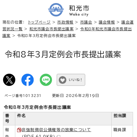
現在の位置：
トップページ
>
市政情報
>
市議会
>
議会情報
>
議会運
営状況一覧
>
和光市議会市長提出議案
>
令和8年和光市議会市長提出
議案
> 令和8年3月定例会市長提出議案
令和8年3月定例会市長提出議案
いいね！
更新日 2026年2月19日
ページ番号1013231
令和8年3月定例会市長提出議案
番
件名
担当課
号
報
非強制徴収公債権等の放棄について
職員課
告
（PDF 61.0KB）