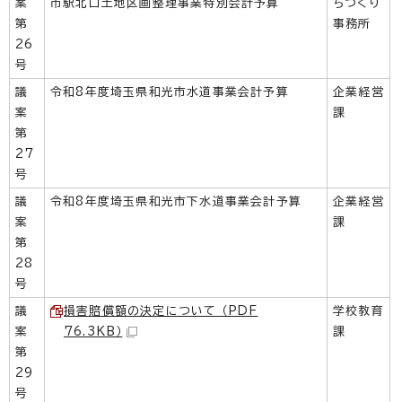
案
市駅北口土地区画整理事業特別会計予算
ちづくり
第
事務所
26
号
議
令和8年度埼玉県和光市水道事業会計予算
企業経営
案
課
第
27
号
議
令和8年度埼玉県和光市下水道事業会計予算
企業経営
案
課
第
28
号
議
損害賠償額の決定について （PDF
学校教育
案
76.3KB）
課
第
29
号