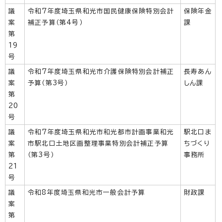
議
令和7年度埼玉県和光市国民健康保険特別会計
保険年金
案
補正予算（第4号）
課
第
19
号
議
令和7年度埼玉県和光市介護保険特別会計補正
長寿あん
案
予算（第3号）
しん課
第
20
号
議
令和7年度埼玉県和光市和光都市計画事業和光
駅北口ま
案
市駅北口土地区画整理事業特別会計補正予算
ちづくり
第
（第3号）
事務所
21
号
議
令和8年度埼玉県和光市一般会計予算
財政課
案
第