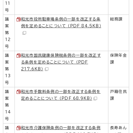
11
号
議
和光市役所駐車場条例の一部を改正する条
総務課
案
例を定めることについて （PDF 84.5KB）
第
12
号
議
和光市国民健康保険税条例の一部を改正す
保険年金
案
る条例を定めることについて （PDF
課
第
217.6KB）
13
号
議
和光市手数料条例の一部を改正する条例を
戸籍住民
案
定めることについて （PDF 68.9KB）
課
第
14
号
議
和光市介護保険条例の一部を改正する条例
長寿あん