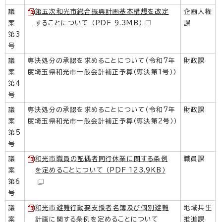
議
第五次和光市総合振興計画基本構想を改定
企画人権
案
することについて （PDF 9.3MB）
課
第3
号
議
専決処分の承認を求めることについて（令和7年
財政課
案
度埼玉県和光市一般会計補正予算（専決第1号））
第4
号
議
専決処分の承認を求めることについて（令和7年
財政課
案
度埼玉県和光市一般会計補正予算（専決第2号））
第5
号
議
和光市職員の配偶者同行休業に関する条例
職員課
案
を定めることについて （PDF 123.9KB）
第6
号
議
和光市避難行動要支援者名簿及び個別避難
地域共生
案
計画に関する条例を定めることについて
推進課