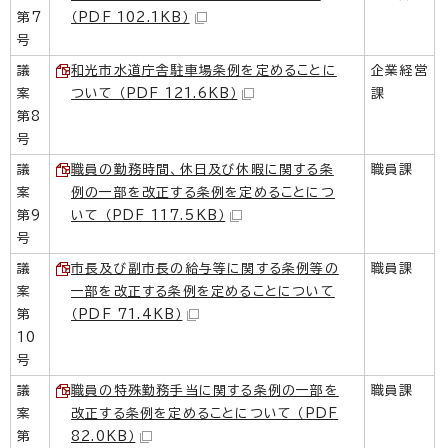
第7
（PDF 102.1KB）
号
議
和光市水道庁舎駐車場条例を定めることに
企業経営
案
ついて （PDF 121.6KB）
課
第8
号
議
職員の勤務時間、休日及び休暇に関する条
職員課
案
例の一部を改正する条例を定めることにつ
第9
いて （PDF 117.5KB）
号
議
市長及び副市長の給与等に関する条例等の
職員課
案
一部を改正する条例を定めることについて
第
（PDF 71.4KB）
10
号
議
職員の特殊勤務手当に関する条例の一部を
職員課
案
改正する条例を定めることについて （PDF
第
82.0KB）