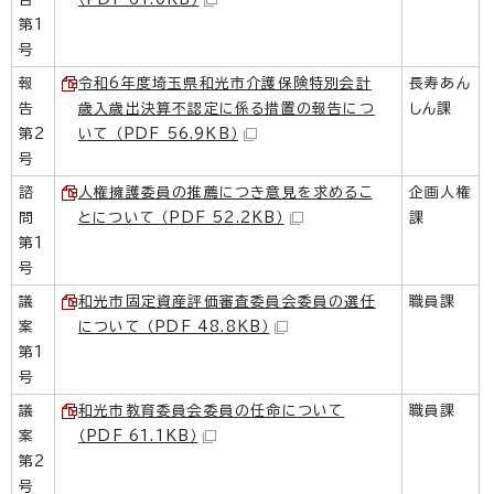
第1
号
報
令和6年度埼玉県和光市介護保険特別会計
長寿あん
告
歳入歳出決算不認定に係る措置の報告につ
しん課
第2
いて （PDF 56.9KB）
号
諮
人権擁護委員の推薦につき意見を求めるこ
企画人権
問
とについて （PDF 52.2KB）
課
第1
号
議
和光市固定資産評価審査委員会委員の選任
職員課
案
について （PDF 48.8KB）
第1
号
議
和光市教育委員会委員の任命について
職員課
案
（PDF 61.1KB）
第2
号