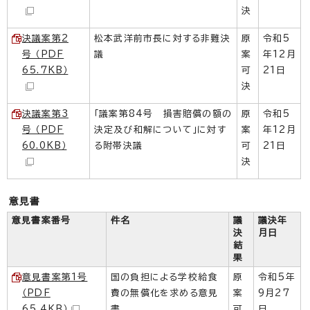
決
決議案第2
松本武洋前市長に対する非難決
原
令和5
号 （PDF
議
案
年12月
65.7KB）
可
21日
決
決議案第3
「議案第84号 損害賠償の額の
原
令和5
号 （PDF
決定及び和解について」に対す
案
年12月
60.0KB）
る附帯決議
可
21日
決
意見書
意見書案番号
件名
議
議決年
決
月日
結
果
意見書案第1号
国の負担による学校給食
原
令和5年
（PDF
費の無償化を求める意見
案
9月27
65.4KB）
書
可
日