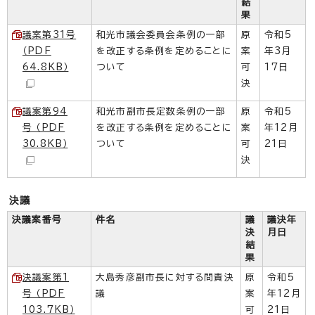
結
果
議案第31号
和光市議会委員会条例の一部
原
令和5
（PDF
を改正する条例を定めることに
案
年3月
64.8KB）
ついて
可
17日
決
議案第94
和光市副市長定数条例の一部
原
令和5
号 （PDF
を改正する条例を定めることに
案
年12月
30.8KB）
ついて
可
21日
決
決議
決議案番号
件名
議
議決年
決
月日
結
果
決議案第1
大島秀彦副市長に対する問責決
原
令和5
号 （PDF
議
案
年12月
103.7KB）
可
21日