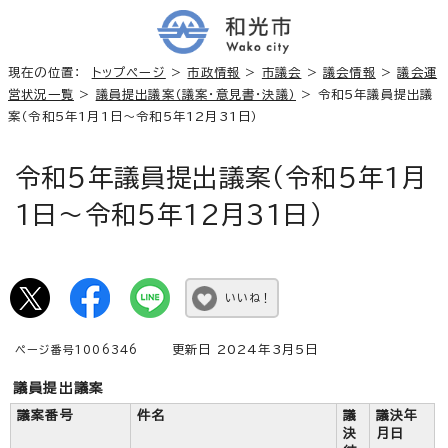
現在の位置：
トップページ
>
市政情報
>
市議会
>
議会情報
>
議会運
営状況一覧
>
議員提出議案（議案・意見書・決議）
> 令和5年議員提出議
案（令和5年1月1日～令和5年12月31日）
令和5年議員提出議案（令和5年1月
1日～令和5年12月31日）
いいね！
更新日 2024年3月5日
ページ番号1006346
議員提出議案
議案番号
件名
議
議決年
決
月日