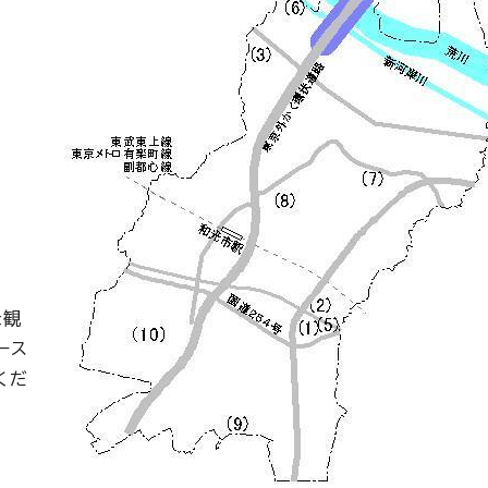
景観
ース
くだ