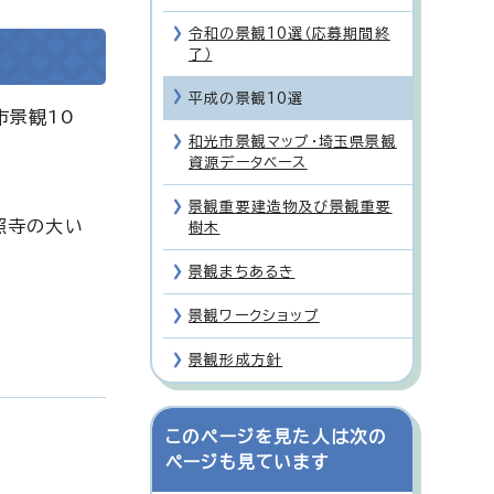
令和の景観10選（応募期間終
了）
平成の景観10選
市景観10
和光市景観マップ・埼玉県景観
資源データベース
景観重要建造物及び景観重要
照寺の大い
樹木
景観まちあるき
景観ワークショップ
景観形成方針
このページを見た人は次の
ページも見ています