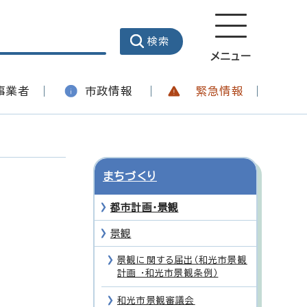
メニュー
事業者
市政情報
緊急情報
まちづくり
都市計画・景観
景観
景観に関する届出（和光市景観
計画 ・和光市景観条例）
和光市景観審議会