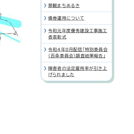
景観まちあるき
債券運用について
令和元年度優秀建設工事施工
者表彰式
令和4年8月配信「特別委員会
（百条委員会）調査結果報告」
障害者の法定雇用率が引き上
げられました