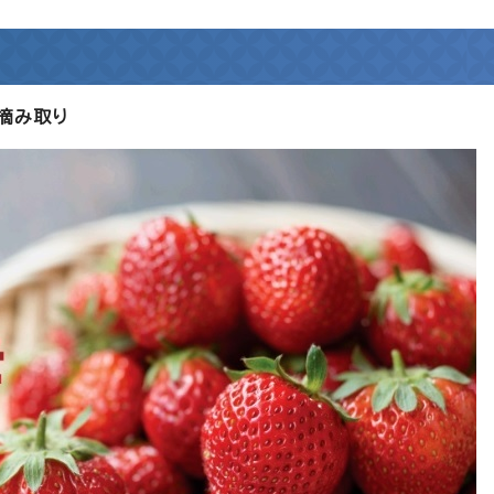
！
摘み取り