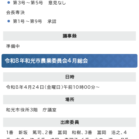
第3号～第5号 意見なし
会長専決
第1号～第9号 承認
議事録
準備中
令和8年和光市農業委員会4月総会
日時
令和8年4月24日（金曜日）午前10時00分～
場所
和光市役所3階 庁議室
出席委員
1番 新坂 篤司、2番 冨岡 和樹、3番 冨岡 浩之、4