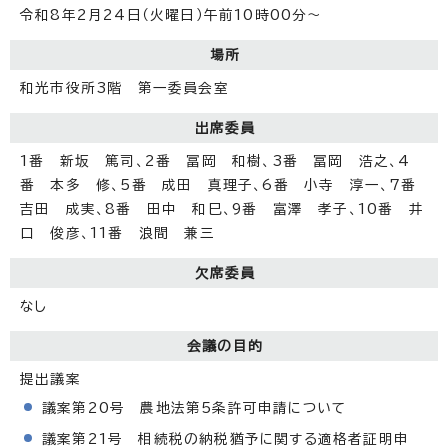
令和8年2月24日（火曜日）午前10時00分～
場所
和光市役所3階 第一委員会室
出席委員
1番 新坂 篤司、2番 冨岡 和樹、3番 冨岡 浩之、4
番 本多 修、5番 成田 真理子、6番 小寺 淳一、7番
吉田 成実、8番 田中 和巳、9番 富澤 孝子、10番 井
口 俊彦、11番 浪間 兼三
欠席委員
なし
会議の目的
提出議案
議案第20号 農地法第5条許可申請について
議案第21号 相続税の納税猶予に関する適格者証明申