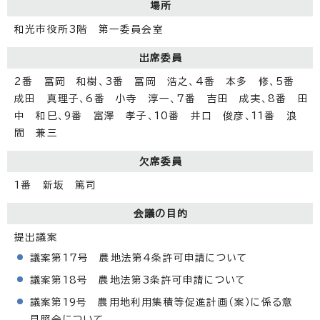
場所
和光市役所3階 第一委員会室
出席委員
2番 冨岡 和樹、3番 冨岡 浩之、4番 本多 修、5番
成田 真理子、6番 小寺 淳一、7番 吉田 成実、8番 田
中 和巳、9番 富澤 孝子、10番 井口 俊彦、11番 浪
間 兼三
欠席委員
1番 新坂 篤司
会議の目的
提出議案
議案第17号 農地法第4条許可申請について
議案第18号 農地法第3条許可申請について
議案第19号 農用地利用集積等促進計画（案）に係る意
見照会について