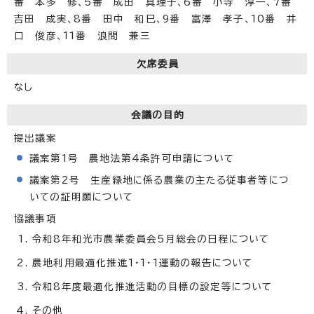
番 本多 修、5番 成田 真理子、6番 小寺 淳一、7番
吉田 成実、8番 田中 和巳、9番 富澤 孝子、10番 井
口 俊彦、11番 浪間 兼三
欠席委員
なし
会議の目的
提出議案
議案第1号 農地法第4条許可申請について
議案第2号 生産緑地に係る農業の主たる従事者等につ
いての証明願について
協議事項
令和8年和光市農業委員会5月総会の日程について
農地利用最適化推進1・1・1運動の報告について
令和8年度最適化推進活動の目標の設定等について
その他