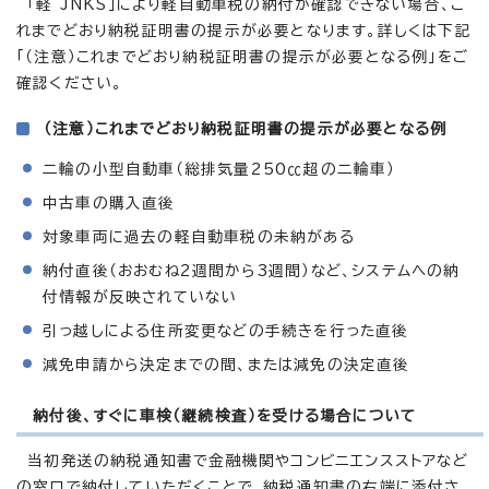
「軽 JNKS」により軽自動車税の納付が確認できない場合、こ
れまでどおり納税証明書の提示が必要となります。詳しくは下記
「（注意）これまでどおり納税証明書の提示が必要となる例」をご
確認ください。
（注意）これまでどおり納税証明書の提示が必要となる例
二輪の小型自動車（総排気量250㏄超の二輪車）
中古車の購入直後
対象車両に過去の軽自動車税の未納がある
納付直後（おおむね2週間から3週間）など、システムへの納
付情報が反映されていない
引っ越しによる住所変更などの手続きを行った直後
減免申請から決定までの間、または減免の決定直後
納付後、すぐに車検（継続検査）を受ける場合について
当初発送の納税通知書で金融機関やコンビニエンスストアなど
の窓口で納付していただくことで、納税通知書の右端に添付さ