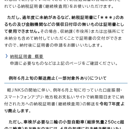
れている納税証明書（継続検査用）をお使いいただけます。
ただし、過年度に未納があるなど、納税証明書に「＊＊＊」のあ
るもの及び金融機関などの領収日付印の無いものは証明書とし
て使用できません。
その場合、収納課（市役所）または出張所にて
未納分も含めて納付していただくことで証明書の交付ができま
すので、納付後に証明書の申請をお願いいたします。
納税証明書 概要
申請に必要なものなどは上記のページをご確認ください。
例年6月上旬の郵送廃止（一部対象外あり）について
軽JNKSの開始に伴い、例年6月上旬に行っていた口座振替・
スマートフォンアプリ・地方税お支払いサイトで納期限日までに納
付された方への納税証明書（継続検査用）の郵送を
令和7年度よ
り廃止します
。
ただし、車検が必要な二輪の小型自動車（総排気量250cc超
の二輪車）をお持ちの方には、6月中旬頃に引き続き郵送いたし