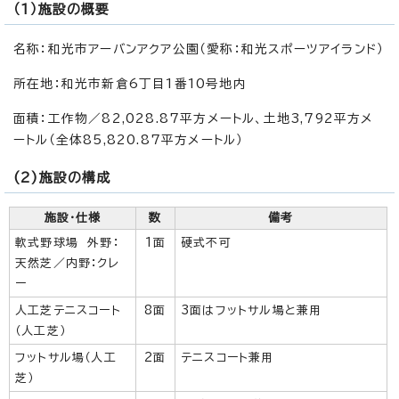
（1）施設の概要
名称：和光市アーバンアクア公園（愛称：和光スポーツアイランド）
所在地：和光市新倉6丁目1番10号地内
面積：工作物／82,028.87平方メートル、土地3,792平方メ
ートル（全体85,820.87平方メートル）
(2)施設の構成
施設・仕様
数
備考
軟式野球場 外野：
1面
硬式不可
天然芝／内野：クレ
ー
人工芝テニスコート
8面
3面はフットサル場と兼用
（人工芝）
フットサル場（人工
2面
テニスコート兼用
芝）