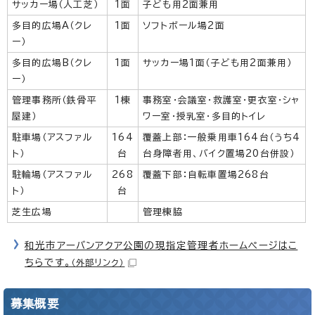
サッカー場（人工芝）
1面
子ども用2面兼用
多目的広場A（クレ
1面
ソフトボール場2面
ー）
多目的広場B（クレ
1面
サッカー場1面（子ども用2面兼用）
ー）
管理事務所（鉄骨平
1棟
事務室・会議室・救護室・更衣室・シャ
屋建）
ワー室・授乳室・多目的トイレ
駐車場（アスファル
164
覆蓋上部：一般乗用車164台（うち4
ト）
台
台身障者用、バイク置場20台併設）
駐輪場（アスファル
268
覆蓋下部：自転車置場268台
ト）
台
芝生広場
管理棟脇
和光市アーバンアクア公園の現指定管理者ホームページはこ
ちらです。
（外部リンク）
募集概要