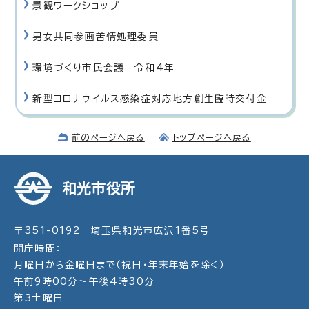
景観ワークショップ
男女共同参画苦情処理委員
環境づくり市民会議 令和4年
新型コロナウイルス感染症対応地方創生臨時交付金
前のページへ戻る
トップページへ戻る
和光市役所
〒351-0192 埼玉県和光市広沢1番5号
開庁時間：
月曜日から金曜日まで（祝日・年末年始を除く）
午前9時00分～午後4時30分
第3土曜日