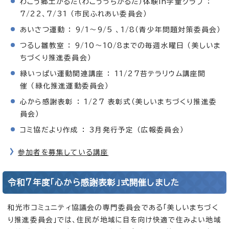
わこう郷土かるた（わこうっちかるた）体験in学童クラブ ：
7/22、7/31 （市民ふれあい委員会）
あいさつ運動 ： 9/1～9/5 、1/8（青少年問題対策委員会）
つるし雛教室 ： 9/10～10/8までの毎週水曜日 （美しいま
ちづくり推進委員会）
緑いっぱい運動関連講座 ： 11/27苔テラリウム講座開
催 （緑化推進運動委員会）
心から感謝表彰 ： 1/27 表彰式（美しいまちづくり推進委
員会）
コミ協だより作成 ： 3月発行予定 （広報委員会）
参加者を募集している講座
令和7年度「心から感謝表彰」式開催しました
和光市コミュニティ協議会の専門委員会である「美しいまちづく
り推進委員会」では、住民が地域に目を向け快適で住みよい地域