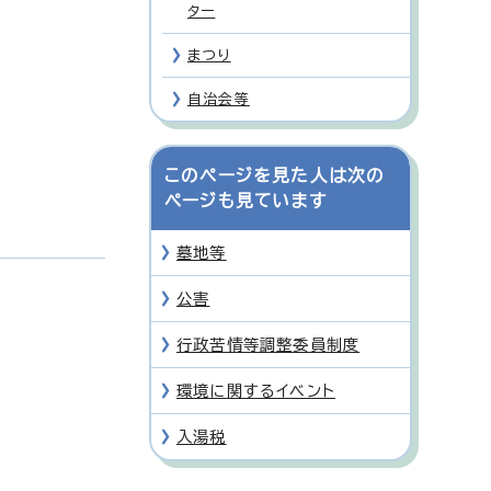
ター
まつり
自治会等
このページを見た人は次の
ページも見ています
墓地等
公害
行政苦情等調整委員制度
環境に関するイベント
入湯税