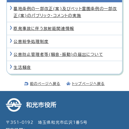
墓地条例の一部改正(案)及びペット霊園条例の一部改
正(案)のパブリック・コメントの実施
原発事故に伴う放射能関連情報
公害紛争処理制度
公害防止管理者等(騒音・振動)の届出について
生活騒音
前のページへ戻る
トップページへ戻る
和光市役所
〒351-0192 埼玉県和光市広沢1番5号