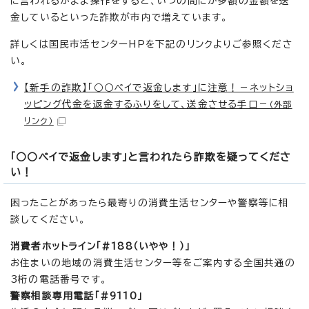
に言われるがまま操作をすると、いつの間にか多額の金額を送
金しているといった詐欺が市内で増えています。
詳しくは国民市活センターHPを下記のリンクよりご参照くださ
い。
【新手の詐欺】「○○ペイで返金します」に注意！－ネットショ
ッピング代金を返金するふりをして、送金させる手口－
（外部
リンク）
「○○ペイで返金します」と言われたら詐欺を疑ってくださ
い！
困ったことがあったら最寄りの消費生活センターや警察等に相
談してください。
消費者ホットライン「#
188（いやや！）」
お住まいの地域の消費生活センター等をご案内する全国共通の
3桁の電話番号です。
警察相談専用電話「#9110」