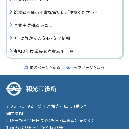
総務省を騙る不審な電話にご注意ください！
消費生活相談員とは
国・県等からの安心・安全情報
令和3年度議長交際費支出一覧
前のページへ戻る
トップページへ戻る
和光市役所
〒351-0192 埼玉県和光市広沢1番5号
開庁時間：
月曜日から金曜日まで（祝日・年末年始を除く）
午前9時00分～午後4時30分