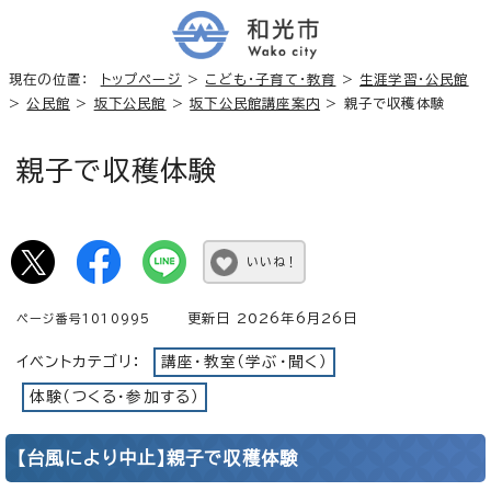
現在の位置：
トップページ
>
こども・子育て・教育
>
生涯学習・公民館
>
公民館
>
坂下公民館
>
坂下公民館講座案内
> 親子で収穫体験
親子で収穫体験
いいね！
更新日 2026年6月26日
ページ番号1010995
イベントカテゴリ：
講座・教室（学ぶ・聞く）
体験（つくる・参加する）
【台風により中止】親子で収穫体験