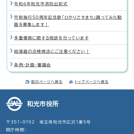
令和6年和光市消防出初式
市制施行50周年記念歌「ひかりさすまち」踊ってみた動
画を募集します！
多重債務に関する相談を行っています
給湯器の点検商法にご注意ください！
条例・計画・審議会
前のページへ戻る
トップページへ戻る
和光市役所
〒351-0192 埼玉県和光市広沢1番5号
開庁時間：