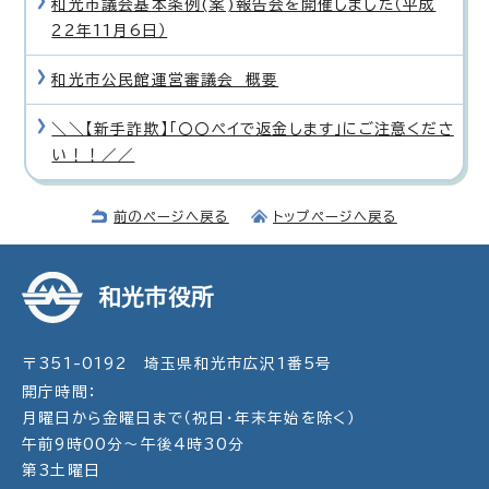
和光市議会基本条例(案)報告会を開催しました（平成
22年11月6日）
和光市公民館運営審議会 概要
＼＼【新手詐欺】「〇〇ペイで返金します」にご注意くださ
い！！／／
前のページへ戻る
トップページへ戻る
和光市役所
〒351-0192 埼玉県和光市広沢1番5号
開庁時間：
月曜日から金曜日まで（祝日・年末年始を除く）
午前9時00分～午後4時30分
第3土曜日