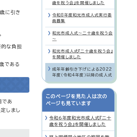
歳を祝う会』を開催しました
8歳に引き
令和8年度和光市成人式実行委
員募集
和光市成人式～二十歳を祝う会
。
～
済的な負担
和光市成人式『二十歳を祝う会』
を開催しました
歳である
成年年齢引き下げによる2022
年度（令和4年度）以降の成人式
このページを見た人は次の
目であ
ページも見ています
決定しまし
令和6年度和光市成人式『二十
歳を祝う会』を開催しました