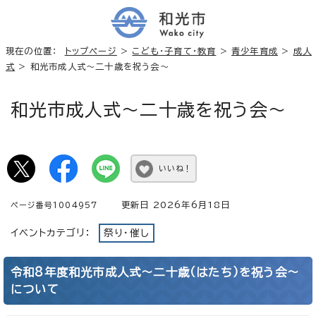
現在の位置：
トップページ
>
こども・子育て・教育
>
青少年育成
>
成人
式
> 和光市成人式～二十歳を祝う会～
和光市成人式～二十歳を祝う会～
いいね！
更新日 2026年6月18日
ページ番号1004957
イベントカテゴリ：
祭り・催し
令和8年度和光市成人式～二十歳（はたち）を祝う会～
について