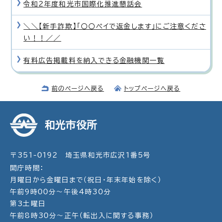
令和2年度和光市国際化推進懇話会
＼＼【新手詐欺】「〇〇ペイで返金します」にご注意くださ
い！！／／
有料広告掲載料を納入できる金融機関一覧
前のページへ戻る
トップページへ戻る
和光市役所
〒351-0192 埼玉県和光市広沢1番5号
開庁時間：
月曜日から金曜日まで（祝日・年末年始を除く）
午前9時00分～午後4時30分
第3土曜日
午前8時30分～正午（転出入に関する事務）