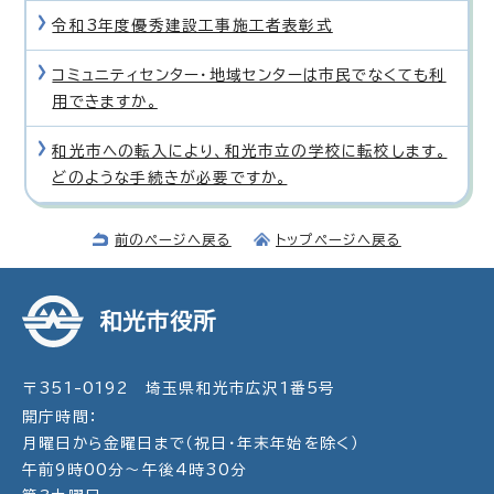
令和3年度優秀建設工事施工者表彰式
コミュニティセンター・地域センターは市民でなくても利
用できますか。
和光市への転入により、和光市立の学校に転校します。
どのような手続きが必要ですか。
前のページへ戻る
トップページへ戻る
和光市役所
〒351-0192 埼玉県和光市広沢1番5号
開庁時間：
月曜日から金曜日まで（祝日・年末年始を除く）
午前9時00分～午後4時30分