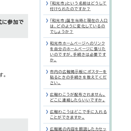
「和光市」という名前はどうして
付けられたのですか？
「和光市」誕生当時と現在の人口
式に参加で
は、どのように変化しているの
でしょうか？
和光市ホームページへのリンク
を自分のホームページに張りた
いのですが、手続きは必要です
か。
市内の広報掲示板にポスターを
す。
貼るときの手続きを教えてくだ
さい。
広報わこうが配布されません。
どこに連絡したらいいですか。
広報わこうはどこで手に入れる
ことができますか。
広報紙の内容を朗読したカセッ