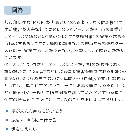
回答
都市部に住む“ドバト”が害鳥といわれるようになり健康被害や
生活被害が大きな社会問題になっていることから、市の事業と
してカラスや鳩などの“鳥の駆除”や“防鳥対策”の実施を求める
市民の方もおりますが、鳥獣保護法などの観点から特殊なケー
スを除き、実施することができない旨を説明し、了解をいただい
ています。
傾向としては、依然としてカラスによる被害相談が数多くあり、
鳩の場合は、“ふん害”などによる健康被害を懸念される相談（公
園での餌やり行為も含む。）が、年間2～3件程度です。相談内容
としては、「集合住宅のバルコニーに住み着く等による不衛生」な
どが最も多く、一般的に防鳥対策を講じていただいている集合
住宅の管理組合の方に対して、次のことをお伝えしております。
鳩が来たら直ちに追い払う
ふんは、直ちに片付ける
餌を与えない